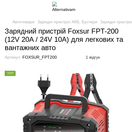
Автотовари
Зарядні пристрої АКБ, Бустери
Зарядні пристро
Зарядний пристрій Foxsur FPT-200
(12V 20A / 24V 10A) для легкових та
вантажних авто
Артикул:
FOXSUR_FPT200
1 відгук
ТОП