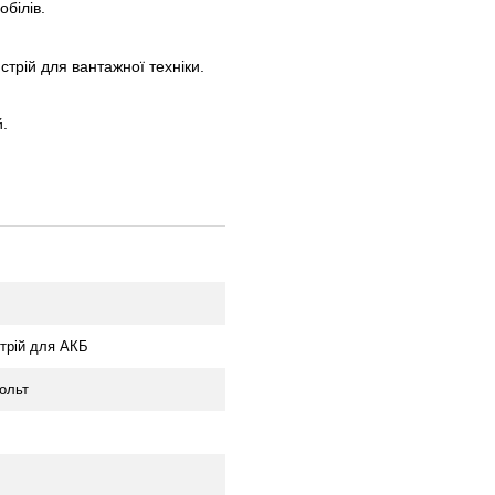
білів.
трій для вантажної техніки.
.
трій для АКБ
Вольт