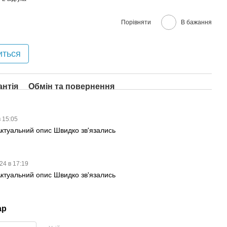
Порівняти
В бажання
иться
антія
Обмін та повернення
в 15:05
ктуальний опис Швидко зв'язались
24 в 17:19
ктуальний опис Швидко зв'язались
ар