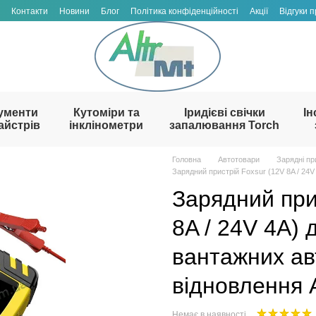
Контакти
Новини
Блог
Політика конфіденційності
Акції
Відгуки 
ументи
Кутоміри та
Іридієві свічки
Ін
айстрів
інклінометри
запалювання Torch
Головна
Автотовари
Зарядні пр
Зарядний пристрій Foxsur (12V 8A / 24V
Зарядний при
8A / 24V 4A) 
вантажних ав
відновлення 
Немає в наявності