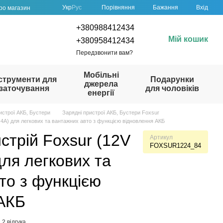
Порівняння
Укр
Рус
Бажання
Вхід
про магазин
+380988412434
Мій кошик
+380958412434
Передзвонити вам?
Мобільні
струменти для
Подарунки
джерела
заточування
для чоловіків
енергії
истрої АКБ, Бустери
Зарядні пристрої АКБ, Бустери Foxsur
 4A) для легкових та вантажних авто з функцією відновлення АКБ
стрій Foxsur (12V
Артикул
FOXSUR1224_84
для легкових та
то з функцією
АКБ
2 відгука