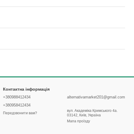
Контактна інформація
+380988412434
alternativamarket201@gmail.com
+380958412434
вул. Академіка Кримського 4а.
Передзвонити вам?
03142, Київ, Україна
Мапа проїзду