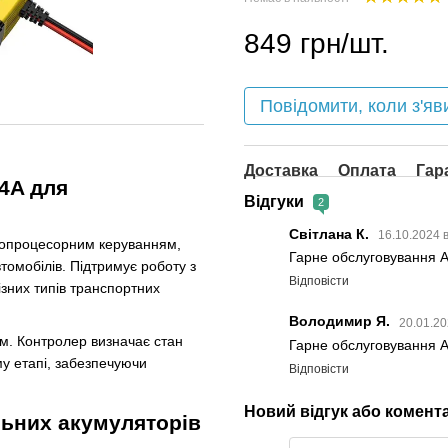
849 грн/шт.
Повідомити, коли з'яв
Доставка
Оплата
Гар
 4A для
Відгуки
2
Світлана К.
16.10.2024 
кропроцесорним керуванням,
Гарне обслуговування А
томобілів. Підтримує роботу з
Відповісти
зних типів транспортних
Володимир Я.
20.01.20
м. Контролер визначає стан
Гарне обслуговування А
у етапі, забезпечуючи
Відповісти
Новий відгук або комент
льних акумуляторів