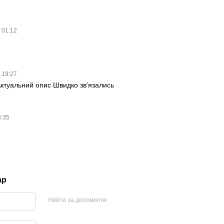
в 01:12
в 19:27
ктуальний опис Швидко зв'язались
8:35
ар
Увійти за допомогою