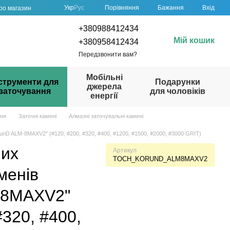
Порівняння
Укр
Рус
Бажання
Вхід
про магазин
+380988412434
Мій кошик
+380958412434
Передзвонити вам?
Мобільні
струменти для
Подарунки
джерела
заточування
для чоловіків
енергії
ння
Заточні камені
Алмазні заточувальні камені
unD ALM-8MAXV2" (#120, #200, #320, #400, #1200, #1500, #2000, #3000 GRIT)
них
Артикул
TOCH_KORUND_ALM8MAXV2
менів
-8MAXV2"
#320, #400,