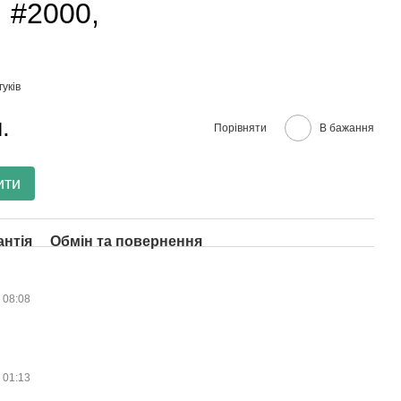
, #2000,
гуків
.
Порівняти
В бажання
ити
антія
Обмін та повернення
в 08:08
в 01:13