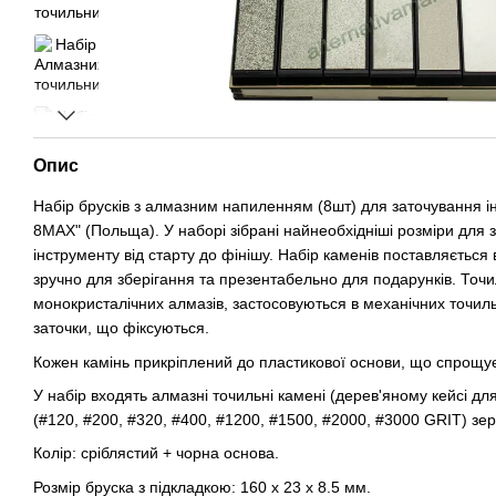
Опис
Набір брусків з алмазним напиленням (8шт) для заточування 
8MAX" (Польща). У наборі зібрані найнеобхідніші розміри для
інструменту від старту до фінішу. Набір каменів поставляється
зручно для зберігання та презентабельно для подарунків. Точил
монокристалічних алмазів, застосовуються в механічних точил
заточки, що фіксуються.
Кожен камінь прикріплений до пластикової основи, що спрощує
У набір входять алмазні точильні камені (дерев'яному кейсі для 
(#120, #200, #320, #400, #1200, #1500, #2000, #3000 GRIT)
зер
Колір: сріблястий + чорна основа.
Розмір бруска з підкладкою: 160 х 23 х 8.5 мм.