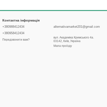
Контактна інформація
+380988412434
alternativamarket201@gmail.com
+380958412434
вул. Академіка Кримського 4а.
Передзвонити вам?
03142, Київ, Україна
Мапа проїзду