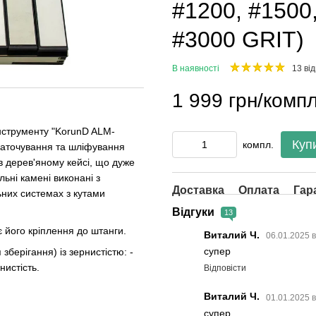
#1200, #1500
#3000 GRIT)
В наявності
13 від
1 999 грн/компл
інструменту "KorunD ALM-
Куп
компл.
 заточування та шліфування
 в дерев'яному кейсі, що дуже
ьні камені виконані з
Доставка
Оплата
Гар
ьних системах з кутами
Відгуки
13
 його кріплення до штанги.
Виталий Ч.
06.01.2025 
супер
зберігання) із зернистістю: -
нистість.
Відповісти
Виталий Ч.
01.01.2025 
супер