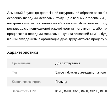
Алмазний брусок це довговічний натуральний абразив високої я
особливо твердими металами, тому що є вельми агресивним , 
натуральними та синтетичними абразивами. Якщо вам часто д
реставрацією пошкодженої ріжучої кромки інструментів, або ча
працювати з твердими металами - купити алмазний камінь буд
вірним вкладенням в організацію дуже трудомісткого процесу 
Характеристики
Призначення
Для заточування
Тип
Заточні бруски з алмазним напиле
Країна виробництва
Польща
Зернистість ГРИТ
#120, #200, #320, #400, #1200, #150