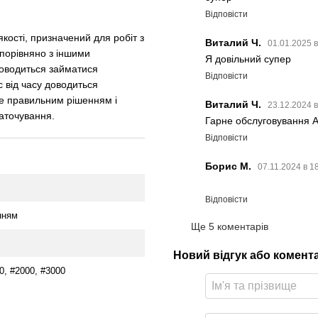
Відповісти
кості, призначений для робіт з
Виталий Ч.
01.01.2025 
порівняно з іншими
Я довільний супер
оводиться займатися
Відповісти
с від часу доводиться
е правильним рішенням і
Виталий Ч.
23.12.2024 
заточування.
Гарне обслуговування А
Відповісти
Борис М.
07.11.2024 в 1
Відповісти
нням
Ще 5 коментарів
Новий відгук або комент
0, #2000, #3000