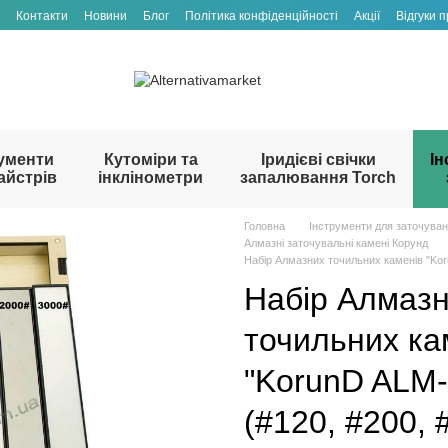
Контакти
Новини
Блог
Політика конфіденційності
Акції
Відгуки 
ументи
Кутоміри та
Іридієві свічки
Ін
айстрів
інклінометри
запалювання Torch
Головна
Інструменти для заточува
Алмазні заточувальні камені Корунд
Набір Алмазних точильних каменів "Kor
Набір Алмаз
точильних ка
"KorunD ALM
(#120, #200, 