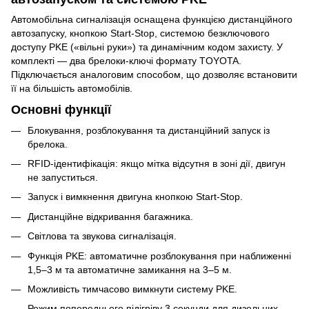
Автомобільна сигналізація оснащена функцією дистанційного
автозапуску, кнопкою Start-Stop, системою безключового
доступу PKE («вільні руки») та динамічним кодом захисту. У
комплекті — два брелоки-ключі формату TOYOTA.
Підключається аналоговим способом, що дозволяє встановити
її на більшість автомобілів.
Основні функції
Блокування, розблокування та дистанційний запуск із
брелока.
RFID-ідентифікація: якщо мітка відсутня в зоні дії, двигун
не запуститься.
Запуск і вимкнення двигуна кнопкою Start-Stop.
Дистанційне відкривання багажника.
Світлова та звукова сигналізація.
Функція PKE: автоматичне розблокування при наближенні
1,5–3 м та автоматичне замикання на 3–5 м.
Можливість тимчасово вимкнути систему PKE.
Режим попереднього підігріву 3 секунди для дизельних