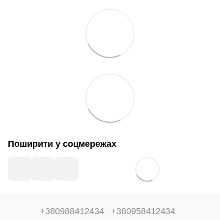
Поширити у соцмережах
+380988412434
+380958412434