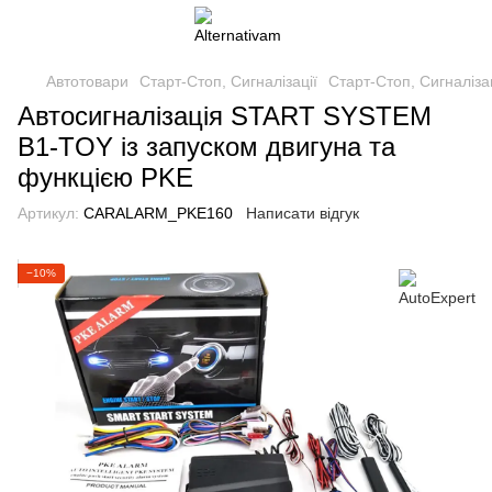
Автотовари
Старт-Стоп, Сигналізації
Старт-Стоп, Сигналізац
Автосигналізація START SYSTEM
B1-TOY із запуском двигуна та
функцією PKE
Артикул:
CARALARM_PKE160
Написати відгук
−10%