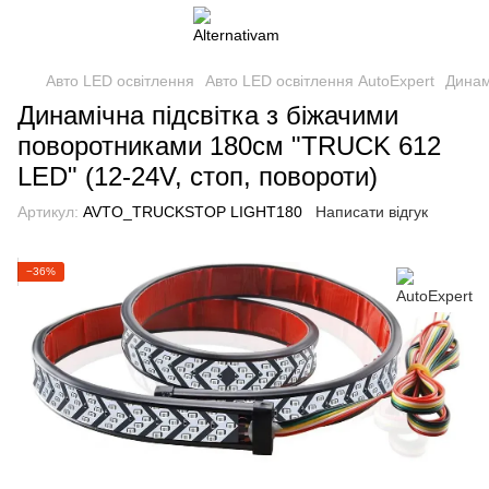
Авто LED освітлення
Авто LED освітлення AutoExpert
Динам
Динамічна підсвітка з біжачими
поворотниками 180см "TRUCK 612
LED" (12-24V, стоп, повороти)
Артикул:
AVTO_TRUCKSTOP LIGHT180
Написати відгук
−36%