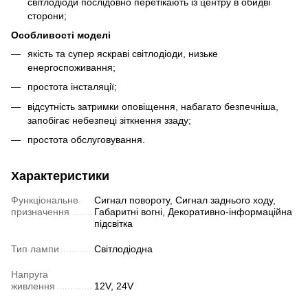
світлодіоди послідовно перетікають із центру в обидві
сторони;
Особливості моделі
якість та супер яскраві світлодіоди, низьке
енергоспоживання;
простота інсталяції;
відсутність затримки оповіщення, набагато безпечніша,
запобігає небезпеці зіткнення ззаду;
простота обслуговування.
Характеристики
Функціональне
Сигнал повороту, Сигнал заднього ходу,
призначення
Габаритні вогні, Декоративно-інформаційна
підсвітка
Тип лампи
Світлодіодна
Напруга
живлення
12V, 24V