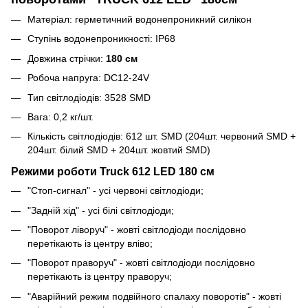
Матеріал: герметичний водонепроникний силікон
Ступінь водонепроникності: IP68
Довжина стрічки:
180 см
Робоча напруга: DC12-24V
Тип світлодіодів: 3528 SMD
Вага: 0,2 кг/шт.
Кількість світлодіодів: 612 шт. SMD (204шт. червоний SMD +
204шт. білий SMD + 204шт. жовтий SMD)
Режими роботи Truck 612 LED 180 см
"Стоп-сигнал" - усі червоні світлодіоди;
"Задній хід" - усі білі світлодіоди;
"Поворот ліворуч" - жовті світлодіоди послідовно
перетікають із центру вліво;
"Поворот праворуч" - жовті світлодіоди послідовно
перетікають із центру праворуч;
"Аварійний режим подвійного спалаху поворотів" - жовті