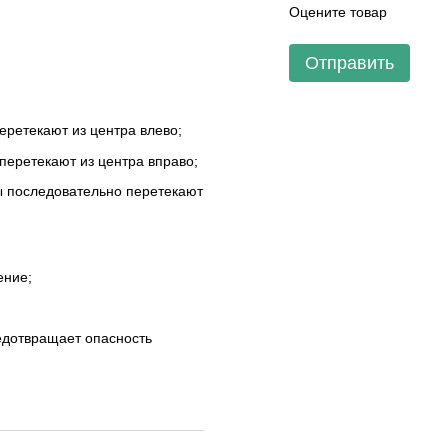
Оцените товар
Отправить
еретекают из центра влево;
перетекают из центра вправо;
ы последовательно перетекают
ение;
едотвращает опасность