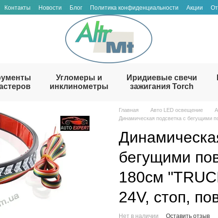
Контакты
Новости
Блог
Политика конфиденциальности
Акции
От
рументы
Угломеры и
Иридиевые свечи
астеров
инклинометры
зажигания Torch
Главная
Авто LED освещение
А
Динамическая подсветка с бегущими по
Динамическая
бегущими по
180см "TRUCK
24V, стоп, по
Нет в наличии
Оставить отзыв