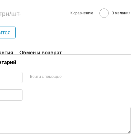
грн/шт.
К сравнению
В желания
ится
антия
Обмен и возврат
нтарий
Войти с помощью