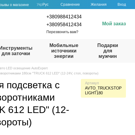
Сравнение
Укр
Рус
Желания
Вход
зывы о магазине
+380988412434
Мой заказ
+380958412434
Перезвонить вам?
Мобильные
Подарки
Инструменты
источники
для
для заточки
энергии
мужчин
вто LED освещение AutoExpert
воротниками 180см "TRUCK 612 LED" (12-24V, стоп, повороты)
 подсветка с
Артикул
AVTO_TRUCKSTOP
LIGHT180
воротниками
 612 LED" (12-
вороты)