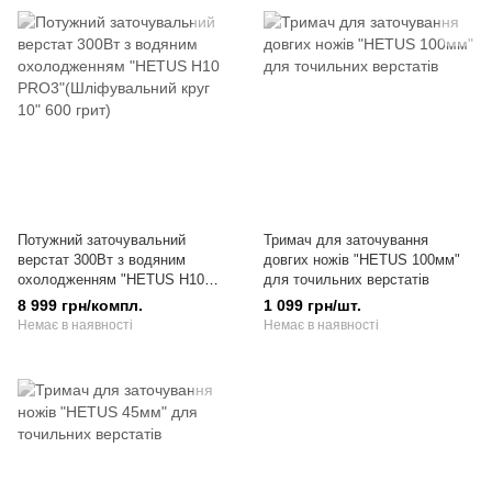
Потужний заточувальний
Тримач для заточування
верстат 300Вт з водяним
довгих ножів "HETUS 100мм"
охолодженням "HETUS H10
для точильних верстатів
PRO3"(Шліфувальний круг 10"
8 999 грн/компл.
1 099 грн/шт.
600 грит)
Немає в наявності
Немає в наявності