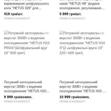
вирівнювання шліфувального
ножів "HETUS H8" (водяне
кола "HETUS 029" для
охолодження, регулювання
точильних верстатів
обертів обертання, реверс)
419 грн/шт.
5 999 грн/шт.
Немає в наявності
Немає в наявності
Потужний заточувальний
Потужний заточувальний
верстат 300Вт з водяним
верстат 300Вт з водяним
охолодженням "HETUS H10
охолодженням "HETUS H10 X"
PRO4"(Шліфувальний круг 10"
(2 шліфувальні круги 10" 220 і
9 999 грн/компл.
10 999 грн/компл.
600 грит)
600 грит)
Немає в наявності
Немає в наявності