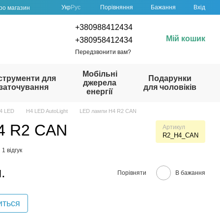
Порівняння
Укр
Рус
Бажання
Вхід
про магазин
+380988412434
Мій кошик
+380958412434
Передзвонити вам?
Мобільні
струменти для
Подарунки
джерела
заточування
для чоловіків
енергії
4 LED
H4 LED AutoLight
LED лампи H4 R2 CAN
4 R2 CAN
Артикул
R2_H4_CAN
1 відгук
.
Порівняти
В бажання
иться