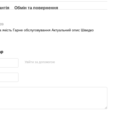
антія
Обмін та повернення
:09
ища якість Гарне обслуговування Актуальний опис Швидко
ар
Увійти за допомогою