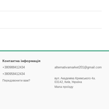
Контактна інформація
+380988412434
alternativamarket201@gmail.com
+380958412434
вул. Академіка Кримського 4а.
Передзвонити вам?
03142, Київ, Україна
Мапа проїзду