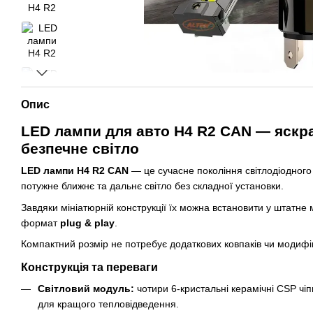
Опис
LED лампи для авто H4 R2 CAN — яскрав
безпечне світло
LED лампи H4 R2 CAN
— це сучасне покоління світлодіодного 
потужне ближнє та дальнє світло без складної установки.
Завдяки мініатюрній конструкції їх можна встановити у штатне
формат
plug & play
.
Компактний розмір не потребує додаткових ковпаків чи модифі
Конструкція та переваги
Світловий модуль:
чотири 6-кристальні керамічні CSP чіп
для кращого тепловідведення.