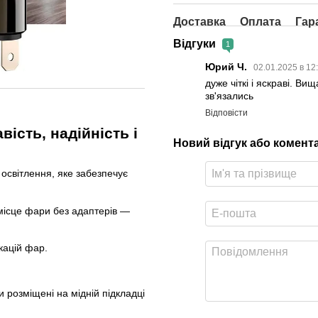
Доставка
Оплата
Гар
Відгуки
1
Юрий Ч.
02.01.2025 в 12
дуже чіткі і яскраві. В
зв'язались
Відповісти
ість, надійність і
Новий відгук або комент
освітлення, яке забезпечує
 місце фари без адаптерів —
кацій фар.
и розміщені на мідній підкладці