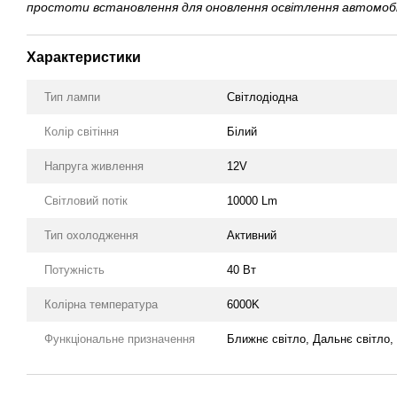
простоти встановлення для оновлення освітлення автомобі
Характеристики
Тип лампи
Світлодіодна
Колір світіння
Білий
Напруга живлення
12V
Світловий потік
10000 Lm
Тип охолодження
Активний
Потужність
40 Вт
Колірна температура
6000K
Функціональне призначення
Ближнє світло, Дальнє світло,