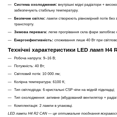
Система охолодження:
внутрішні мідні радіатори + висок
забезпечують стабільну температуру.
Безпечне світло:
лампи створюють рівномірний потік без з
транспорту.
Зимова перевага:
легке прогрівання скла фари запобігає
Енергоефективність:
споживання лише 40 Вт при світлово
Технічні характеристики LED ламп H4 
Робоча напруга: 9–16 В;
Потужність: 40 Вт;
Світловий потік: 10 000 лм;
Колірна температура: 6100 К;
Тип світлодіода: 6-кристальні CSP чіпи на мідній підкладці;
Тип охолодження: активне (вбудований вентилятор + радіат
Комплектація: 2 лампи в упаковці.
LED лампи H4 R2 CAN — це оптимальне поєднання яскравост