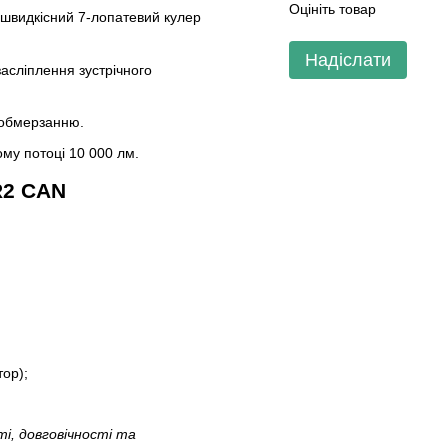
Оцініть товар
ошвидкісний 7-лопатевий кулер
Надіслати
асліплення зустрічного
 обмерзанню.
му потоці 10 000 лм.
R2 CAN
ор);
і, довговічності та