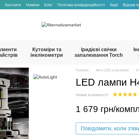
Контакти
Новини
Блог
Політика конфіденційності
Акції
Відгуки 
ументи
Кутоміри та
Іридієві свічки
Ін
айстрів
інклінометри
запалювання Torch
Головна
Авто LED освітлення
H
LED лампи H
Немає в наявності
1 679 грн/компл
Повідомити, коли з'яв