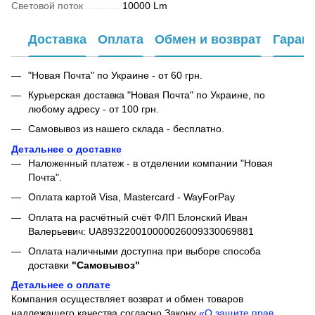
Световой поток
10000 Lm
Доставка
Оплата
Обмен и возврат
Гаран
"Новая Почта" по Украине - от 60 грн.
Курьерская доставка "Новая Почта" по Украине, по
любому адресу - от 100 грн.
Самовывоз из нашего склада - бесплатно.
Детальнее о доставке
Наложенный платеж - в отделении компании "Новая
Почта".
Оплата картой Visa, Mastercard - WayForPay
Оплата на расчётный счёт ФЛП Блонский Иван
Валерьевич: UA893220010000026009330069881
Оплата наличными доступна при выборе способа
доставки
"Самовывоз"
Детальнее о оплате
Компания осуществляет возврат и обмен товаров
надлежащего качества согласно Закону
«О защите прав