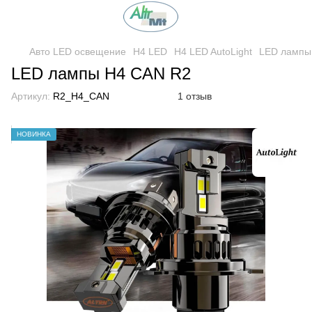
Авто LED освещение
H4 LED
H4 LED AutoLight
LED лампы
LED лампы H4 CAN R2
Артикул:
R2_H4_CAN
1 отзыв
НОВИНКА