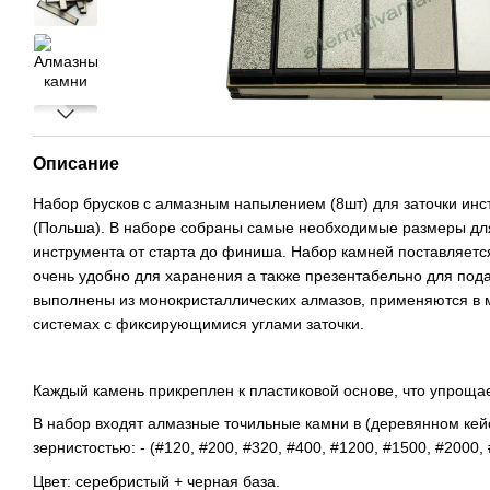
Описание
Набор брусков с алмазным напылением (8шт) для заточки ин
(Польша). В наборе собраны самые необходимые размеры дл
инструмента от старта до финиша. Набор камней поставляется
очень удобно для харанения а также презентабельно для под
выполнены из монокристаллических алмазов, применяются в 
системах с фиксирующимися углами заточки.
Каждый камень прикреплен к пластиковой основе, что упрощае
В набор входят алмазные точильные камни в (деревянном кей
зернистостью: - (#120, #200, #320, #400, #1200, #1500, #2000
Цвет: серебристый + черная база.