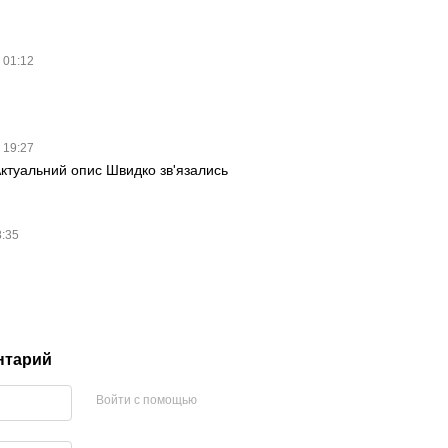
в 01:12
в 19:27
ктуальний опис Швидко зв'язались
8:35
нтарий
Войти с помощью