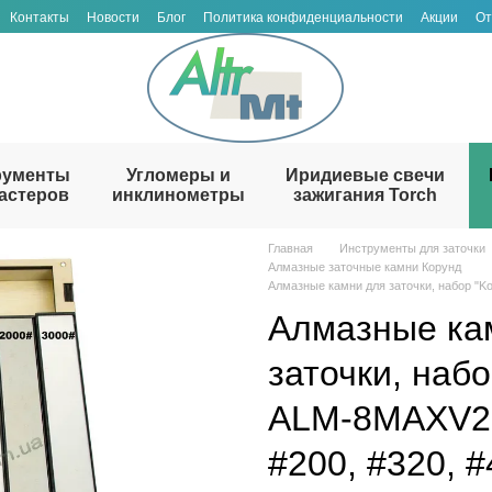
Контакты
Новости
Блог
Политика конфиденциальности
Акции
От
рументы
Угломеры и
Иридиевые свечи
астеров
инклинометры
зажигания Torch
Главная
Инструменты для заточки
Алмазные заточные камни Корунд
Алмазные камни для заточки, набор "Ko
Алмазные ка
заточки, наб
ALM-8MAXV2"
#200, #320, #