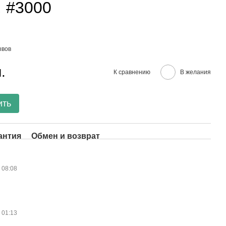
, #3000
ывов
.
К сравнению
В желания
ить
антия
Обмен и возврат
в 08:08
в 01:13