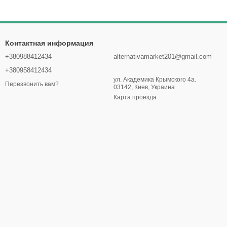
Контактная информация
+380988412434
alternativamarket201@gmail.com
+380958412434
ул. Академика Крымского 4а.
Перезвонить вам?
03142, Киев, Украина
Карта проезда