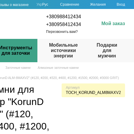
Сравнение
Укр
Рус
Желания
Вход
зывы о магазине
+380988412434
Мой заказ
+380958412434
Перезвонить вам?
Мобильные
Подарки
Инструменты
источники
для
для заточки
энергии
мужчин
Заточные камни
Алмазные заточные камни
runD ALM-8MAXV2" (#120, #200, #320, #400, #1200, #1500, #2000, #3000 GRIT)
мни для
Артикул
TOCH_KORUND_ALM8MAXV2
ор "KorunD
 (#120,
400, #1200,