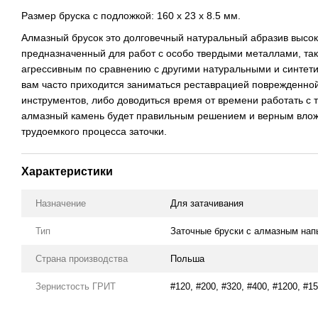
Размер бруска с подложкой: 160 х 23 х 8.5 мм.
Алмазный брусок это долговечный натуральный абразив высоко
предназначенный для работ с особо твердыми металлами, так
агрессивным по сравнению с другими натуральными и синтет
вам часто приходится заниматься реставрацией поврежденно
инструментов, либо доводиться время от времени работать с
алмазный камень будет правильным решением и верным влож
трудоемкого процесса заточки.
Характеристики
Назначение
Для затачивания
Тип
Заточные бруски с алмазным на
Страна производства
Польша
Зернистость ГРИТ
#120, #200, #320, #400, #1200, #1