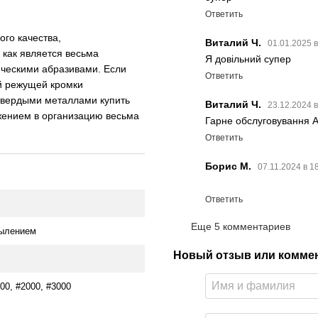
Ответить
го качества,
Виталий Ч.
01.01.2025 
 как является весьма
Я довільний супер
ическими абразивами. Если
Ответить
й режущей кромки
 твердыми металлами купить
Виталий Ч.
23.12.2024 
ением в организацию весьма
Гарне обслуговування А
Ответить
Борис М.
07.11.2024 в 1
Ответить
Еще 5 комментариев
пылением
Новый отзыв или комме
500, #2000, #3000