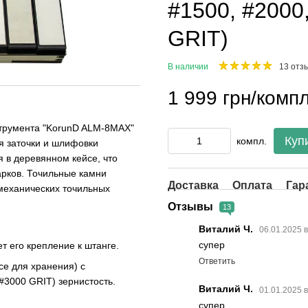
#1500, #2000
GRIT)
В наличии
13 отз
1 999 грн/компл
струмента "KorunD ALM-8MAX"
Куп
компл.
я заточки и шлифовки
 в деревянном кейсе, что
арков. Точильные камни
Доставка
Оплата
Гар
механических точильных
Отзывы
13
Виталий Ч.
06.01.2025 
супер
т его крепление к штанге.
Ответить
се для хранения) с
, #3000
GRIT
) зернистость.
Виталий Ч.
01.01.2025 
супер