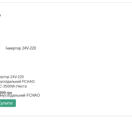
о
вертор 24V-220
нусоїдальний FCHAO
C-3500W (Чиста
нусоїда 7000Вт)
999 грн
Купити