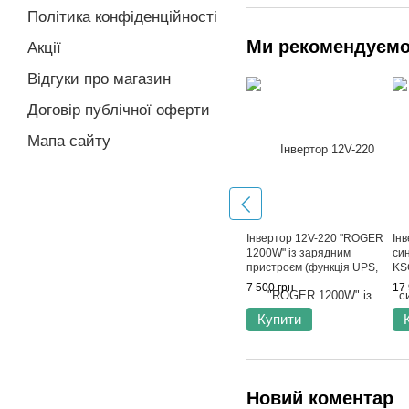
Політика конфіденційності
Ми рекомендуєм
Акції
Відгуки про магазин
Договір публічної оферти
Мапа сайту
Інвертор 12V-220 "ROGER
Ін
1200W" із зарядним
си
пристроєм (функція UPS,
KS
Чиста синусоїда, 1200Вт)
си
7 500 грн
17 
Купити
Новий коментар