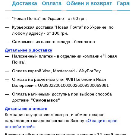
Доставка
Оплата
Обмен и возврат
Гаран
"Новая Почта" по Украине - от 60 грн.
Курьерская доставка "Новая Почта" по Украине, по
любому адресу - от 100 грн.
Самовывоз из нашего склада - бесплатно.
Детальнее о доставке
Наложенный платеж - в отделении компании "Новая
Почта".
Оплата картой Visa, Mastercard - WayForPay
Оплата на расчётный счёт ФЛП Блонский Иван
Валерьевич: UA893220010000026009330069881
Оплата наличными доступна при выборе способа
доставки
"Самовывоз"
Детальнее о оплате
Компания осуществляет возврат и обмен товаров
надлежащего качества согласно Закону
«О защите прав
потребителей»
.
Возврат и обмен товаров возможен в течение
14 дней
после