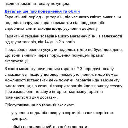
після отримання товару покупцем.
Детальніше про повернення та обмін
Гарантійний період - це термін, під час якого клієнт, виявивши
недолік товару, має право вимагати від продавця або
виробника вжити заходів щодо усунення дефекту.
Гарантійні терміни товарів нашого магазину різні, в залежності
від групи товарів, від 14 днів 2-х років.
Продавець повинен усунути недоліки, якщо не буде доведено,
що вони виникли через порушення покупцем правил
експлуатації.
З якого моменту починається гарантія? З передачі товару
споживачеві, якщо у договорі немає уточнення; якщо немає
можливості встановити день покупки, гарантія йде з моменту
виготовлення; на сезонні товари гарантія йде з початку сезону;
При замовленні товару з інтернет-магазину гарантія
починається з дня доставки.
Обслуговування по гарантії включає:
усунення недоліків товару в сертифікованих сервісних
центрах;
обмін на аналогічний товар без доплати;