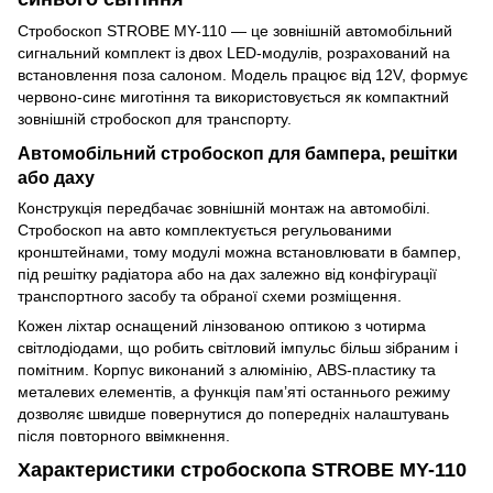
Стробоскоп STROBE MY-110 — це зовнішній автомобільний
сигнальний комплект із двох LED-модулів, розрахований на
встановлення поза салоном. Модель працює від 12V, формує
червоно-синє миготіння та використовується як компактний
зовнішній стробоскоп для транспорту.
Автомобільний стробоскоп для бампера, решітки
або даху
Конструкція передбачає зовнішній монтаж на автомобілі.
Стробоскоп на авто комплектується регульованими
кронштейнами, тому модулі можна встановлювати в бампер,
під решітку радіатора або на дах залежно від конфігурації
транспортного засобу та обраної схеми розміщення.
Кожен ліхтар оснащений лінзованою оптикою з чотирма
світлодіодами, що робить світловий імпульс більш зібраним і
помітним. Корпус виконаний з алюмінію, ABS-пластику та
металевих елементів, а функція пам’яті останнього режиму
дозволяє швидше повернутися до попередніх налаштувань
після повторного ввімкнення.
Характеристики стробоскопа STROBE MY-110