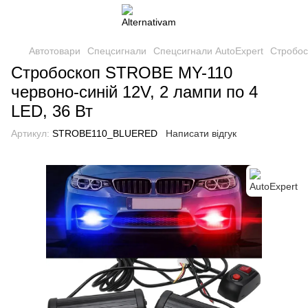
Автотовари
Спецсигнали
Спецсигнали AutoExpert
Стробос
Стробоскоп STROBE MY-110
червоно-синій 12V, 2 лампи по 4
LED, 36 Вт
Артикул:
STROBE110_BLUERED
Написати відгук