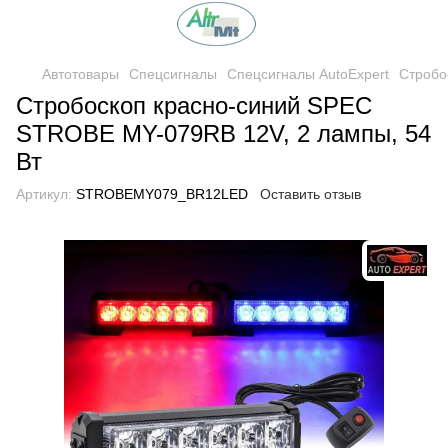
Автотовары
Спецсигналы
Спецсигналы AutoExpert
Стробо
Стробоскоп красно-синий SPEC
STROBE MY-079RB 12V, 2 лампы, 54
Вт
Артикул:
STROBEMY079_BR12LED
Оставить отзыв