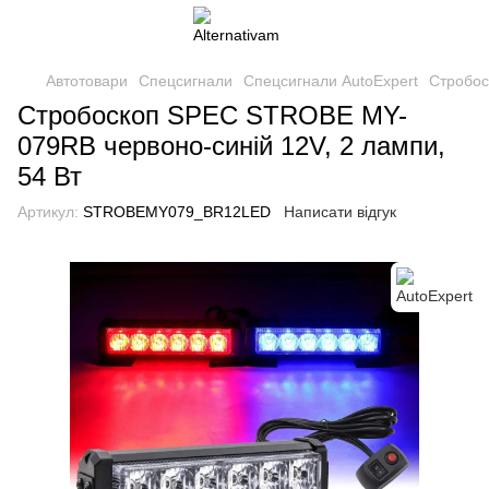
Автотовари
Спецсигнали
Спецсигнали AutoExpert
Стробос
Стробоскоп SPEC STROBE MY-
079RB червоно-синій 12V, 2 лампи,
54 Вт
Артикул:
STROBEMY079_BR12LED
Написати відгук