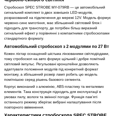
Стробоскоп SPEC STROBE MY-079RB — це автомобільний
сигнальний комплект із двох зовнішніх LED-модулів,
розрахований на підключення до мережі 12V. Модель формує
червоно-синє миготіння, має збільшений світловий блок і
підходить для транспорту, де потрібен більш виразний
сигнальний ефект у порівнянні з компактними стробоскопами
стандартного формату.
Автомобільний стробоскоп з 2 модулями по 27 Вт
Кожен ліхтар оснащений шістьма лінзованими світлодіодами,
тому стробоскоп на авто формує щільний і добре помітний
світловий імпульс. Регульовані кронштейни дозволяють
адаптувати положення модулів під конкретний формат
монтажу, а збільшений розмір ламп робить цю модель
помітнішою серед рішень базового сегмента.
Корпус виконаний з алюмінію, ABS-пластику та металевих
елементів. Така конструкція підходить для експлуатації в
умовах пилу, вологи та змінної погоди. Функція пам’яті
останнього режиму зберігає вибрані налаштування після
повторного ввімкнення.
Характеристики стробоскопа SPEC STROBE