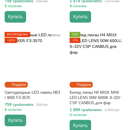
759 грн/компл.
1 579 грн/компл.
959 грн
1 679 грн
В наличии
В наличии
Купить
Купить
РАСПРОДАЖА
ТОП
−21%
−5%
Подарок
Подарок
Светодиодные LED лампы HB3
Билед линзы H4 M01K MINI
/ 9005 F3-3570
LED LENS 50W 6000K 9–32V
CSP CANBUS для фар
759 грн/компл.
959 грн
1 899 грн/компл.
В наличии
1 999 грн
В наличии
Купить
Купить