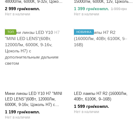
48000Лм, 6000К, 9-32v, Цоколь
15000Лм, 6000К, 12v, Цоколь
H4)
H4)
2 999 грн/компл.
1 399 грн/компл.
1 999 грн
Нет в наличии
Нет в наличии
ТОП
НОВИНКА
Мини линзы LED Y10 H7 "MINI
LED лампы H7 R2 (16000Лм,
LED LENS"(60Вт, 12000Лм,
40Вт, 6100К, 9–16В)
6000К, 9-16v, Цоколь H7) с
1 599 грн/компл.
дополнительным дальним
1 199 грн/компл.
Нет в наличии
светом
Нет в наличии