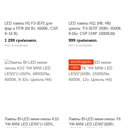
LED лампы H1 F3-3570 для
LED лампы H11 (H8, H9)
фар и ПТФ (50 Вт, 6500K, CSP,
цоколь "F3-3570" (50Вт, 6500К,
9–16 В)
9-16v, CSP CHIP 10000LM)
1 299 грн/компл.
999 грн/компл.
Нет в наличии
Нет в наличии
РАСПРОДАЖА
−30%
Лампы BI-LED мини-линзы K10
Лампы BI-LED мини-линзы Y6
"H4 MINI LED LENS"(+150%,
"H4 MINI LED LENS"(60Вт,