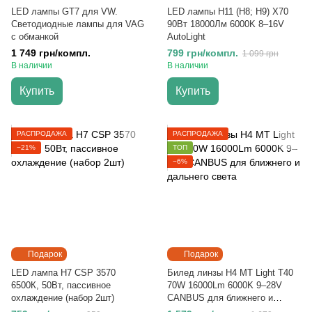
LED лампы GT7 для VW.
LED лампы H11 (H8; H9) X70
Светодиодные лампы для VAG
90Вт 18000Лм 6000K 8–16V
с обманкой
AutoLight
1 749 грн/компл.
799 грн/компл.
1 099 грн
В наличии
В наличии
Купить
Купить
РАСПРОДАЖА
РАСПРОДАЖА
−21%
ТОП
−6%
Подарок
Подарок
LED лампа H7 CSP 3570
Билед линзы H4 MT Light T40
6500К, 50Вт, пассивное
70W 16000Lm 6000K 9–28V
охлаждение (набор 2шт)
CANBUS для ближнего и
дальнего света