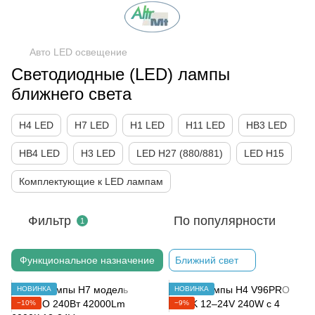
Авто LED освещение
Светодиодные (LED) лампы
ближнего света
H4 LED
H7 LED
H1 LED
H11 LED
HB3 LED
HB4 LED
H3 LED
LED H27 (880/881)
LED H15
Комплектующие к LED лампам
Фильтр
По популярности
1
Функциональное назначение
Ближний свет
НОВИНКА
НОВИНКА
−10%
−9%