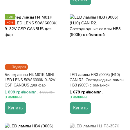
ТОП
−5%
Подарок
Билед линзы H4 M01K MINI
LED лампы HB3 (9005) (H10)
LED LENS 50W 6000K 9–32V
CAN R2. Светодиодные лампы
CSP CANBUS для фар
HB3 (9005) с обманкой
1 899 грн/компл.
1 679 грн/компл.
1 999 грн
В наличии
В наличии
Купить
Купить