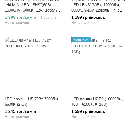
"H4 MINI LED LENS"(60Вт,
LED LENS"(60Вт, 12000Лм,
15000Лм, 6000К, 12v, Цоколь
6000К, 9-16v, Цоколь H7) с
H4)
дополнительным дальним
1 399 грн/компл.
1 199 грн/компл.
1 999 грн
светом
Нет в наличии
Нет в наличии
НОВИНКА
LED лампы H15 72Вт 7600Лм
LED лампы H7 R2 (16000Лм,
6500K (2 шт)
40Вт, 6100К, 9–16В)
1 245 грн/компл.
1 599 грн/компл.
Нет в наличии
Нет в наличии