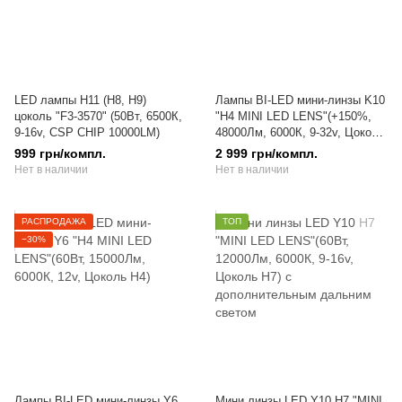
LED лампы H11 (H8, H9)
Лампы BI-LED мини-линзы K10
цоколь "F3-3570" (50Вт, 6500К,
"H4 MINI LED LENS"(+150%,
9-16v, CSP CHIP 10000LM)
48000Лм, 6000К, 9-32v, Цоколь
H4)
999 грн/компл.
2 999 грн/компл.
Нет в наличии
Нет в наличии
РАСПРОДАЖА
ТОП
−30%
Лампы BI-LED мини-линзы Y6
Мини линзы LED Y10 H7 "MINI