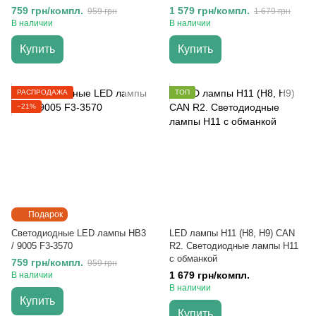
дальнего света
759 грн/компл.
1 579 грн/компл.
959 грн
1 679 грн
В наличии
В наличии
Купить
Купить
РАСПРОДАЖА
ТОП
−21%
Подарок
Светодиодные LED лампы HB3
LED лампы H11 (H8, H9) CAN
/ 9005 F3-3570
R2. Светодиодные лампы H11
с обманкой
759 грн/компл.
959 грн
1 679 грн/компл.
В наличии
В наличии
Купить
Купить