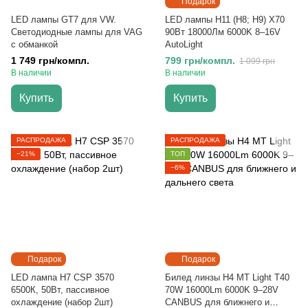
Подарок
LED лампы GT7 для VW.
LED лампы H11 (H8; H9) X70
Светодиодные лампы для VAG
90Вт 18000Лм 6000K 8–16V
с обманкой
AutoLight
1 749 грн/компл.
799 грн/компл.
1 099 грн
В наличии
В наличии
Купить
Купить
РАСПРОДАЖА
РАСПРОДАЖА
−21%
ТОП
−6%
Подарок
Подарок
LED лампа H7 CSP 3570
Билед линзы H4 MT Light T40
6500К, 50Вт, пассивное
70W 16000Lm 6000K 9–28V
охлаждение (набор 2шт)
CANBUS для ближнего и