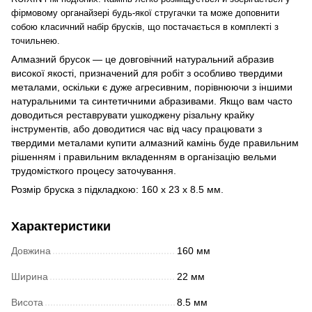
фірмовому органайзері будь-якої стругачки та може доповнити
собою класичний набір брусків, що постачається в комплекті з
точильнею.
Алмазний брусок — це довговічний натуральний абразив
високої якості, призначений для робіт з особливо твердими
металами, оскільки є дуже агресивним, порівнюючи з іншими
натуральними та синтетичними абразивами. Якщо вам часто
доводиться реставрувати ушкоджену різальну крайку
інструментів, або доводитися час від часу працювати з
твердими металами купити алмазний камінь буде правильним
рішенням і правильним вкладенням в організацію вельми
трудомісткого процесу заточування.
Розмір бруска з підкладкою: 160 х 23 х 8.5 мм.
Характеристики
Довжина
160 мм
Ширина
22 мм
Висота
8.5 мм