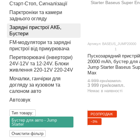
Старт-Стоп, Сигналізації
Парктроніки та камери
заднього огляду
Зарядні пристрої АКБ,
Бустери
FM-модулятори та зарядні
Артикул: BASEUS_JUMP20000
пристрої від прикурювача
1
Пускозарядний пристрі
Перетворювачі (інвертори)
20000 mAh, бустер для 
24V-12V та 12-24V. Блоки
Jump Starter Baseus Sup
живлення 220-12V 220-24V
Max
Мочалки, ганчірки для
4 999 грн/компл.
догляду за кузовом та
3 999 грн/компл.
салоном авто
Немає в наявності
Автозвук
Тип товару:
РОЗПРОДАЖ
Бустер для авто - Jump
−3%
Starter
Очистити фільтр