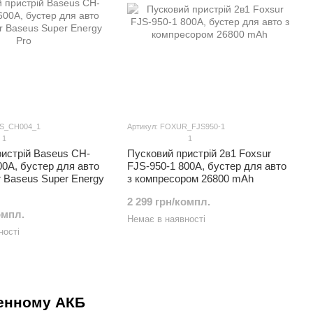
US_CH004_1
Артикул: FOXUR_FJS950-1
1
1
истрій Baseus CH-
Пусковий пристрій 2в1 Foxsur
0A, бустер для авто
FJS-950-1 800A, бустер для авто
r Baseus Super Energy
з компресором 26800 mAh
2 299 грн/компл.
омпл.
Немає в наявності
ності
женному АКБ