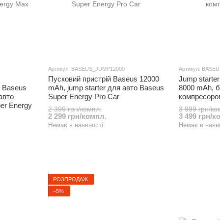
Артикул: BASEUS_JUMP12000
Артикул: BASE
Пусковий пристрій Baseus 12000
Jump starte
й Baseus
mAh, jump starter для авто Baseus
8000 mAh, б
авто
Super Energy Pro Car
компресором
er Energy
2 399 грн/компл.
3 999 грн/ко
2 299 грн/компл.
3 499 грн/к
Немає в наявності
Немає в наяв
РОЗПРОДАЖ
−5%