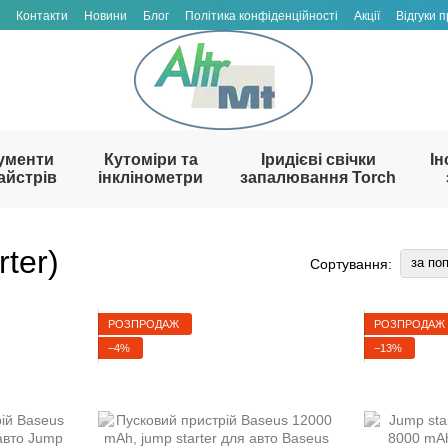
Контакти
Новини
Блог
Політика конфіденційності
Акції
Відгуки 
ументи
Кутоміри та
Іридієві свічки
Ін
айстрів
інклінометри
запалювання Torch
ter)
за по
Сортування:
РОЗПРОДАЖ
РОЗПРОДАЖ
−4%
−13%