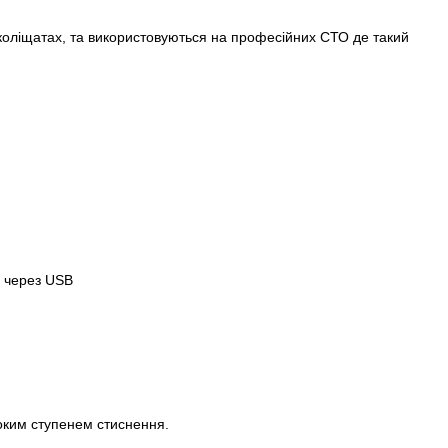
х коліщатах, та використовуються на професійних СТО де такий
ь
в через USB
соким ступенем стиснення.