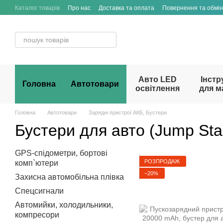
Перейти до основного контенту
Каталог товарів
Про нас
Доставка та оплата
Повернення та обмін
Договір публічної оферти
Авто LED
Інстр
Головна
Автотовари
освітлення
для м
Головна
Автотовари
Зарядні пристрої АКБ, Бустери
Бустери для авто (Jump Star
GPS-спідометри, бортові
РОЗПРОДАЖ
комп`ютери
−20%
Захисна автомобільна плівка
Спецсигнали
Автомийки, холодильники,
компресори