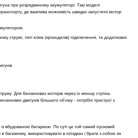
игуна при розрядженому акумуляторі. Такі моделі
о транспорту, де важлива можливість швидко запустити мотор
кумулятором.
ому струмі, типі клем (крокодилів) підключення, та додаткових
игунів
труму. Для бензинових моторів через їх меншу ступінь
нзинових двигунів більшого об’єму - потрібні пристрої з
 із вбудованою батареєю. По суті це той самий пусковий
 в багажнику, використовувати в поїздках і брати з собою як