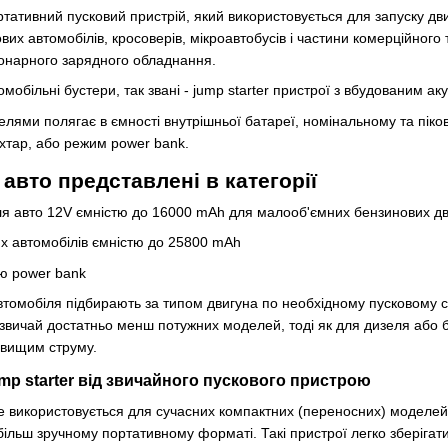
тативний пусковий пристрій, який використовується для запуску дв
вих автомобілів, кросоверів, мікроавтобусів і частини комерційног
іонарного зарядного обладнання.
втомобільні бустери, так звані - jump starter пристрої з вбудованим а
лями полягає в ємності внутрішньої батареї, номінальному та піков
іхтар, або режим power bank.
 авто представлені в категорії
ля авто 12V ємністю до 16000 mAh для малооб'ємних бензинових дв
х автомобілів ємністю до 25800 mAh
єю power bank
втомобіля підбирають за типом двигуна по необхідному пусковому с
звичай достатньо менш потужних моделей, тоді як для дизеля або бе
 вищим струму.
ump starter від звичайного пускового пристрою
ше використовується для сучасних компактних (переносних) моделей
 більш зручному портативному форматі. Такі пристрої легко зберігати