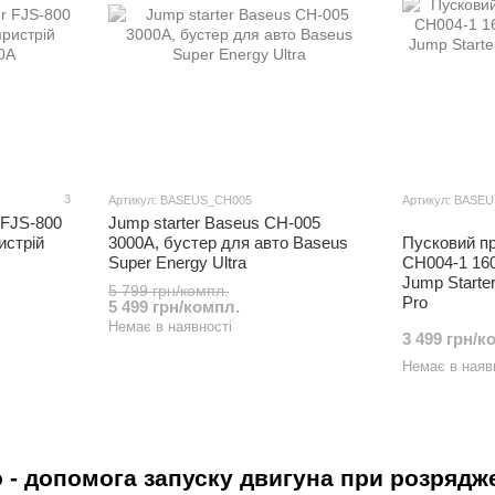
3
Артикул: BASEUS_CH005
Артикул: BASE
 FJS-800
Jump starter Baseus CH-005
истрій
3000A, бустер для авто Baseus
Пусковий пр
Super Energy Ultra
CH004-1 160
Jump Starte
5 799 грн/компл.
Pro
5 499 грн/компл.
Немає в наявності
3 499 грн/к
Немає в наяв
о - допомога запуску двигуна при розряд