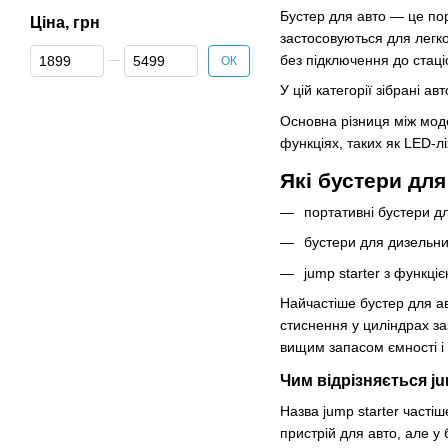
Бустер для авто — це пор
Ціна, грн
застосовуються для легко
Від Ціна, грн
До Ціна, грн
без підключення до стац
ОК
У цій категорії зібрані а
Основна різниця між моде
функціях, таких як LED-л
Які бустери для
портативні бустери д
бустери для дизельни
jump starter з функці
Найчастіше бустер для а
стиснення у циліндрах за
вищим запасом ємності і
Чим відрізняється j
Назва jump starter часті
пристрій для авто, але у