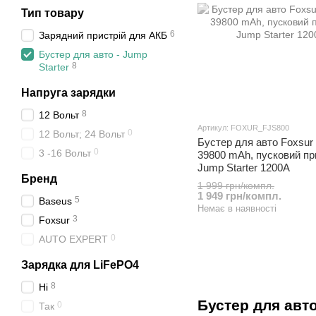
Тип товару
6
Зарядний пристрій для АКБ
Бустер для авто - Jump
8
Starter
Напруга зарядки
8
12 Вольт
Артикул: FOXUR_FJS800
0
12 Вольт; 24 Вольт
Бустер для авто Foxsur
0
3 -16 Вольт
39800 mAh, пусковий пр
Jump Starter 1200A
Бренд
1 999 грн/компл.
1 949 грн/компл.
5
Baseus
Немає в наявності
3
Foxsur
0
AUTO EXPERT
Зарядка для LiFePO4
8
Ні
Бустер для авт
0
Так