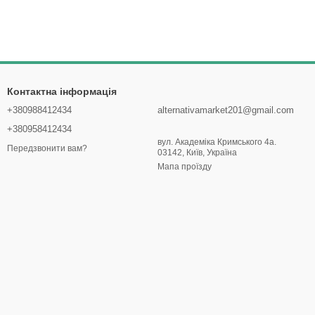
Контактна інформація
+380988412434
alternativamarket201@gmail.com
+380958412434
вул. Академіка Кримського 4а.
Передзвонити вам?
03142, Київ, Україна
Мапа проїзду