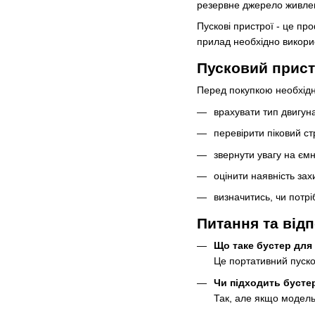
резервне джерело живле
Пускові пристрої - це пр
прилад необхідно викорис
Пусковий прист
Перед покупкою необхідно
врахувати тип двигун
перевірити піковий ст
звернути увагу на єм
оцінити наявність за
визначитись, чи потрі
Питання та відп
Що таке бустер для
Це портативний пуско
Чи підходить бусте
Так, але якщо модель