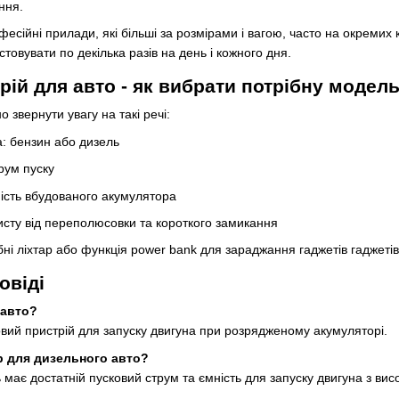
ння.
офесійні прилади, які більші за розмірами і вагою, часто на окреми
товувати по декілька разів на день і кожного дня.
рій для авто - як вибрати потрібну модел
 звернути увагу на такі речі:
а: бензин або дизель
рум пуску
ність вбудованого акумулятора
хисту від переполюсовки та короткого замикання
бні ліхтар або функція power bank для зараджання гаджетів гаджеті
овіді
 авто?
вий пристрій для запуску двигуна при розрядженому акумуляторі.
р для дизельного авто?
 має достатній пусковий струм та ємність для запуску двигуна з ви