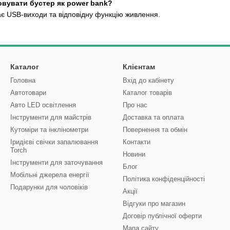
вувати бустер як power bank?
ає USB-виходи та відповідну функцію живлення.
Каталог
Клієнтам
Головна
Вхід до кабінету
Автотовари
Каталог товарів
Авто LED освітлення
Про нас
Інструменти для майстрів
Доставка та оплата
Кутоміри та інклінометри
Повернення та обмін
Іридієві свічки запалювання
Контакти
Torch
Новини
Інструменти для заточування
Блог
Мобільні джерела енергії
Політика конфіденційності
Подарунки для чоловіків
Акції
Відгуки про магазин
Договір публічної оферти
Мапа сайту