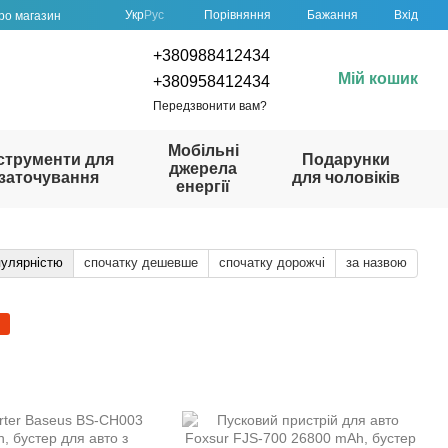
Порівняння
Укр
Рус
Бажання
Вхід
про магазин
+380988412434
Мій кошик
+380958412434
Передзвонити вам?
Мобільні
струменти для
Подарунки
джерела
заточування
для чоловіків
енергії
пулярністю
спочатку дешевше
спочатку дорожчі
за назвою