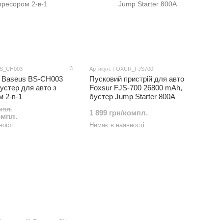
3
US_CH003
Артикул: FOXUR_FJS700
r Baseus BS-CH003
Пусковий пристрій для авто
устер для авто з
Foxsur FJS-700 26800 mAh,
 2-в-1
бустер Jump Starter 800A
мпл.
1 899 грн/компл.
омпл.
ності
Немає в наявності