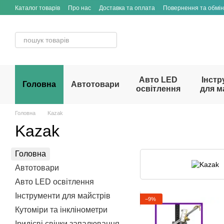
Перейти до основного контенту
Каталог товарів
Про нас
Доставка та оплата
Повернення та обмін
Договір публічної оферти
Авто LED
Інстр
Головна
Автотовари
освітлення
для м
Головна
Kazak
Kazak
Головна
Автотовари
Авто LED освітлення
Інструменти для майстрів
−9%
Кутоміри та інклінометри
Іридієві свічки запалювання