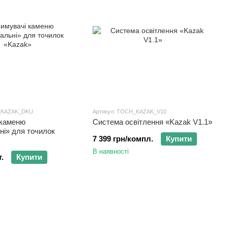
H_KAZAK_DKU
Артикул: TOCH_KAZAK_V10
 каменю
Система освітлення «Kazak V1.1»
ні» для точилок
7 399 грн/компл.
Купити
В наявності
.
Купити