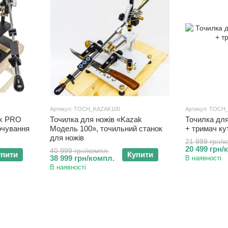
Артикул: TOCH_KAZAK100
Артикул: TOC
ak PRO
Точилка для ножів «Kazak
Точилка дл
точування
Модель 100», точильний станок
+ тримач ку
для ножів
21 999 грн/к
20 499 грн/
40 999 грн/компл.
упити
Купити
38 999 грн/компл.
В наявності
В наявності