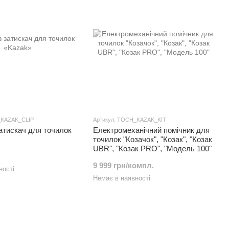
_KAZAK_CLIP
Артикул: TOCH_KAZAK_KIT
атискач для точилок
Електромеханічний помічник для
точилок "Козачок", "Козак", "Козак
UBR", "Козак PRO", "Модель 100"
9 999 грн/компл.
ності
Немає в наявності