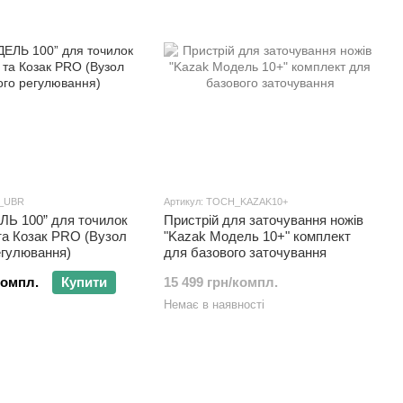
K_UBR
Артикул: TOCH_KAZAK10+
Ь 100” для точилок
Пристрій для заточування ножів
та Козак PRO (Вузол
"Kazak Модель 10+" комплект
егулювання)
для базового заточування
компл.
Купити
15 499 грн/компл.
Немає в наявності