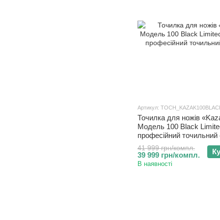
Артикул: TOCH_KAZAK100BLAC
Точилка для ножів «Kaz
Модель 100 Black Limited
професійний точильний 
41 999 грн/компл.
К
39 999 грн/компл.
В наявності