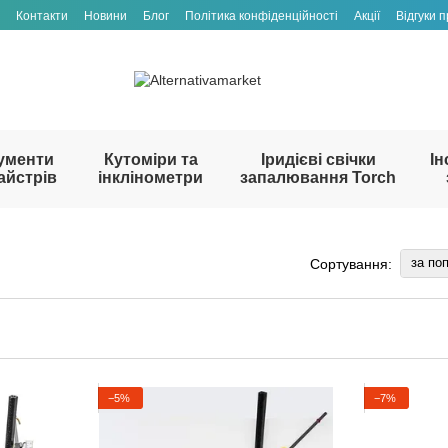
Контакти
Новини
Блог
Політика конфіденційності
Акції
Відгуки 
ументи
Кутоміри та
Іридієві свічки
Ін
айстрів
інклінометри
запалювання Torch
за по
Сортування:
−5%
−7%