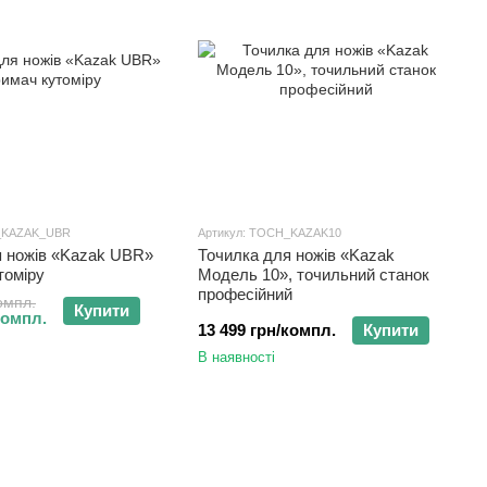
H_KAZAK_UBR
Артикул: TOCH_KAZAK10
я ножів «Kazak UBR»
Точилка для ножів «Kazak
томіру
Модель 10», точильний станок
професійний
омпл.
Купити
компл.
13 499 грн/компл.
Купити
В наявності