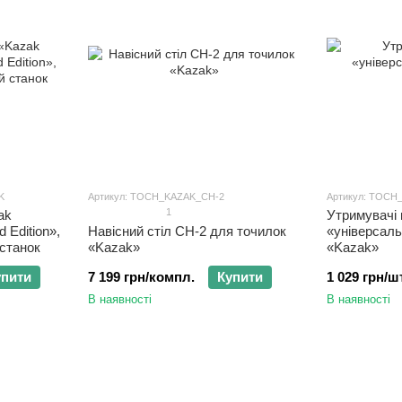
K
Артикул: TOCH_KAZAK_СН-2
Артикул: TOC
1
ak
Утримувачі
 Edition»,
Навісний стіл СН-2 для точилок
«універсаль
станок
«Kazak»
«Kazak»
упити
7 199 грн/компл.
Купити
1 029 грн/шт
В наявності
В наявності