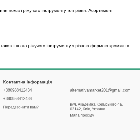
ня ножів і ріжучого інструменту топ рівня. Асортимент
 також іншого ріжучого інструменту з різною формою кромки та
Контактна інформація
+380988412434
alternativamarket201@gmail.com
+380958412434
вул. Академіка Кримського 4а.
Передзвонити вам?
03142, Київ, Україна
Мапа проїзду