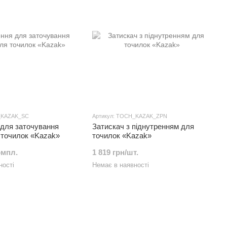
_KAZAK_SC
Артикул: TOCH_KAZAK_ZPN
для заточування
Затискач з піднутренням для
 точилок «Kazak»
точилок «Kazak»
омпл.
1 819 грн/шт.
ності
Немає в наявності