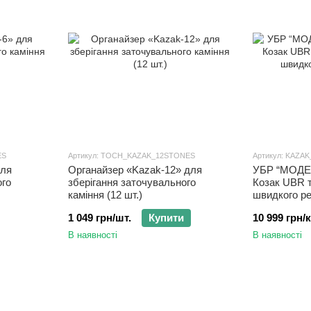
ES
Артикул: TOCH_KAZAK_12STONES
Артикул: KAZA
для
Органайзер «Kazak-12» для
УБР “МОДЕЛ
ого
зберігання заточувального
Козак UBR 
каміння (12 шт.)
швидкого р
1 049 грн/шт.
Купити
10 999 грн/
В наявності
В наявності