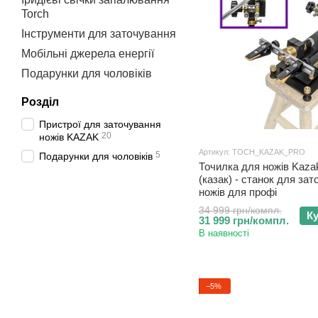
Torch
Інструменти для заточування
Мобільні джерела енергії
Подарунки для чоловіків
Розділ
Пристрої для заточування
20
ножів KAZAK
Артикул: TOCH_KAZAK_PRO
5
Подарунки для чоловіків
Точилка для ножів Kaz
(казак) - станок для за
ножів для профі
34 999 грн/компл.
К
31 999 грн/компл.
В наявності
−5%