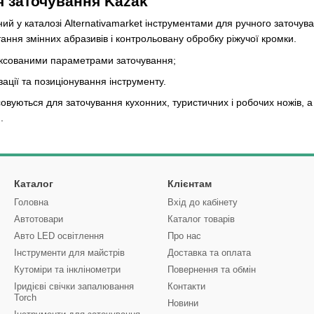
я заточування Kazak
й у каталозі Alternativamarket інструментами для ручного заточуван
ання змінних абразивів і контрольовану обробку ріжучої кромки.
іксованими параметрами заточування;
зації та позиціонування інструменту.
овуються для заточування кухонних, туристичних і робочих ножів, а
.
Каталог
Клієнтам
Головна
Вхід до кабінету
Автотовари
Каталог товарів
Авто LED освітлення
Про нас
Інструменти для майстрів
Доставка та оплата
Кутоміри та інклінометри
Повернення та обмін
Іридієві свічки запалювання
Контакти
Torch
Новини