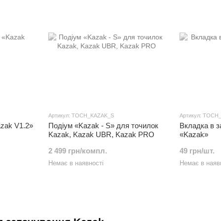
Артикул: TOCH_KAZAK_S
Артикул: TOCH
zak V1.2»
Подіум «Kazak - S» для точилок
Вкладка в з
Kazak, Kazak UBR, Kazak PRO
«Kazak»
2 499 грн/компл.
49 грн/шт.
Немає в наявності
Немає в наяв