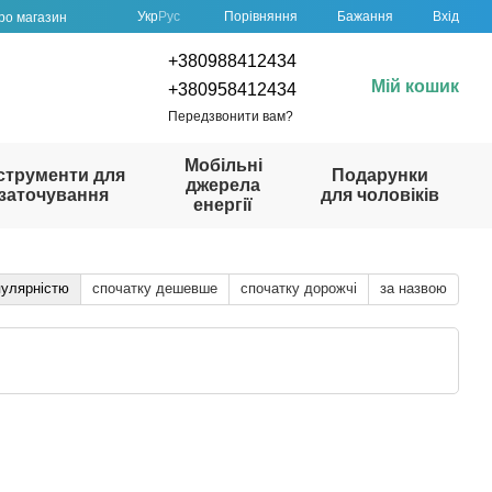
Порівняння
Укр
Рус
Бажання
Вхід
про магазин
+380988412434
Мій кошик
+380958412434
Передзвонити вам?
Мобільні
струменти для
Подарунки
джерела
заточування
для чоловіків
енергії
пулярністю
спочатку дешевше
спочатку дорожчі
за назвою