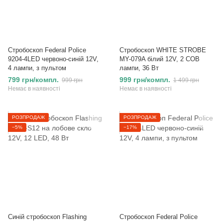
Стробоскоп Federal Police
Стробоскоп WHITE STROBE
9204-4LED червоно-синій 12V,
MY-079A білий 12V, 2 COB
4 лампи, з пультом
лампи, 36 Вт
799 грн/компл.
999 грн/компл.
999 грн
1 499 грн
Немає в наявності
Немає в наявності
РОЗПРОДАЖ
РОЗПРОДАЖ
−5%
−17%
Синій стробоскоп Flashing
Стробоскоп Federal Police