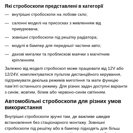
Які стробоскопи представлені в категорії
внутрішні стробоскопи на лобове скло;
салонні моделі на присосках з живленням від
прикурювача;
зовнішні стробоскопи під решітку радіатора;
модулі в бампер для передньої частини авто;
дахові мигалки та проблискові маячки з магнітним
кріпленням.
Залежно від моделі стробоскоп може працювати від 12V або
12/24V, комплектуватися пультом дистанційного керування,
підтримувати декілька режимів миготіння та мати функцію
пам’яті останнього режиму. Для різних задач доступні варіанти
з синім, жовтим, білим або червоно-синім світінням.
Автомобільні стробоскопи для різних умов
використання
Внутрішні стробоскопи зручні там, де важливе швидке
встановлення без стаціонарного монтажу. Зовнішні
стробоскопи під решітку або в бампер підходять для більш