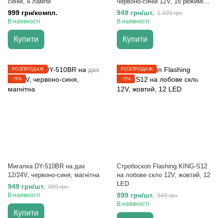
синій, 4 лампи
червоно-синій 12V, 16 режимів,
48 Вт
999 грн/компл.
949 грн/шт.
1 399 грн
В наявності
В наявності
Купити
Купити
РОЗПРОДАЖ
РОЗПРОДАЖ
−5%
−5%
Мигалка DY-510BR на дах
Стробоскоп Flashing KING-S12
12/24V, червоно-синя, магнітна
на лобове скло 12V, жовтий, 12
LED
949 грн/шт.
999 грн
899 грн/шт.
В наявності
949 грн
В наявності
Купити