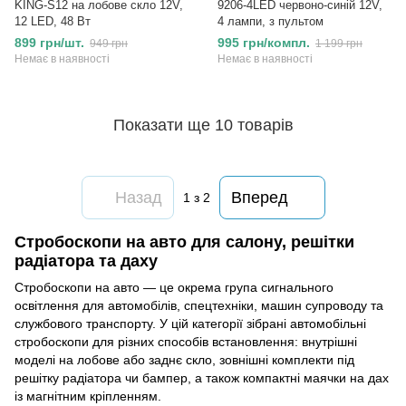
KING-S12 на лобове скло 12V,
9206-4LED червоно-синій 12V,
12 LED, 48 Вт
4 лампи, з пультом
899 грн/шт.
995 грн/компл.
949 грн
1 199 грн
Немає в наявності
Немає в наявності
Показати ще 10 товарів
Назад
Вперед
1
з 2
Стробоскопи на авто для салону, решітки
радіатора та даху
Стробоскопи на авто — це окрема група сигнального
освітлення для автомобілів, спецтехніки, машин супроводу та
службового транспорту. У цій категорії зібрані автомобільні
стробоскопи для різних способів встановлення: внутрішні
моделі на лобове або заднє скло, зовнішні комплекти під
решітку радіатора чи бампер, а також компактні маячки на дах
із магнітним кріпленням.