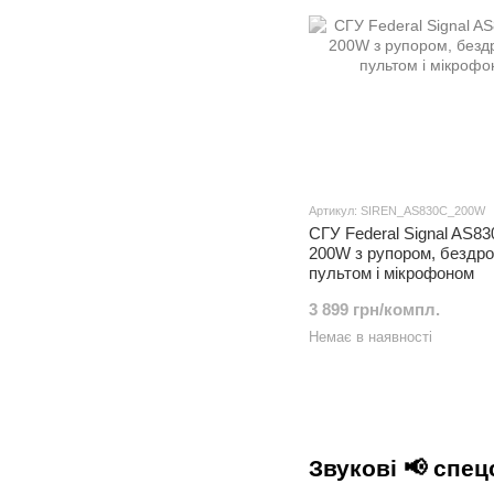
Артикул: SIREN_AS830C_200W
СГУ Federal Signal AS8
200W з рупором, бездр
пультом і мікрофоном
3 899 грн/компл.
Немає в наявності
Звукові 📢 спец