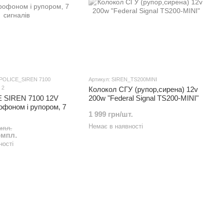
_POLICE_SIREN 7100
Артикул: SIREN_TS200MINI
2
Колокол СГУ (рупор,сирена) 12v
 SIREN 7100 12V
200w "Federal Signal TS200-MINI"
офоном і рупором, 7
1 999 грн/шт.
Немає в наявності
мпл.
омпл.
ності