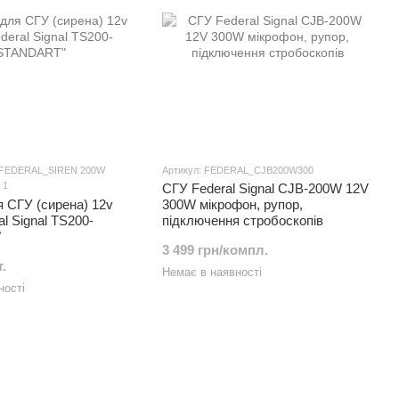
_FEDERAL_SIREN 200W
Артикул: FEDERAL_CJB200W300
1
СГУ Federal Signal CJB-200W 12V
 СГУ (сирена) 12v
300W мікрофон, рупор,
l Signal TS200-
підключення стробоскопів
"
3 499 грн/компл.
.
Немає в наявності
ності