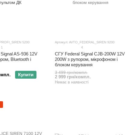
_PROFI_SIREN 5200
Артикул: AVTO_FEDERAL_SIREN 9200
1
4
 Signal AS-936 12V
СГУ Federal Signal CJB-200W 12V
ом, Bluetooth і
200W з рупором, мікрофоном і
блоком керування
3 499 грн/компл.
омпл.
Купити
2 999 грн/компл.
Немає в наявності