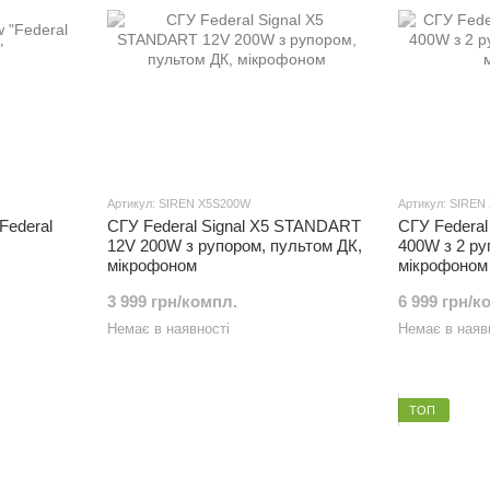
Артикул: SIREN X5S200W
Артикул: SIRE
Federal
СГУ Federal Signal X5 STANDART
СГУ Federal
12V 200W з рупором, пультом ДК,
400W з 2 ру
мікрофоном
мікрофоном
3 999 грн/компл.
6 999 грн/к
Немає в наявності
Немає в наяв
ТОП