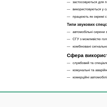
застосовуються для п
використовуються у с
працюють як окремі с
Типи звукових спецс
автомобільні сирени 
СГУ з можливістю го
комбіновані сигнально
Сфера викорис
службовий та спеціал
комунальні та аварій
комерційні автомобіл