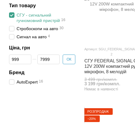
Тип товару
СГУ - сигнальний
16
гучномовний пристрій
30
Стробоскопи на авто
4
Сигнал на авто
Ціна, грн
Артикул: SGU_FEDERAL_SIGNA
2
Від Ціна, грн
До Ціна, грн
ОК
СГУ FEDERAL SIGNAL 
12V 200W компактний р
мікрофон, 8 мелодій
Бренд
3 499 грн/компл.
16
AutoExpert
3 199 грн/компл.
Немає в наявності
РОЗПРОДАЖ
−20%