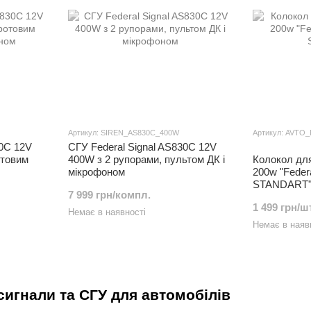
Артикул: SIREN_AS830C_400W
Артикул: AVTO
30C 12V
СГУ Federal Signal AS830C 12V
отовим
400W з 2 рупорами, пультом ДК і
Колокол для
мікрофоном
200w "Federa
STANDART
7 999 грн/компл.
1 499 грн/шт
Немає в наявності
Немає в наяв
сигнали та СГУ для автомобілів