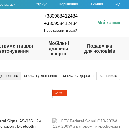
Порівняння
Укр
Рус
Бажання
Вхід
про магазин
+380988412434
Мій кошик
+380958412434
Передзвонити вам?
Мобільні
струменти для
Подарунки
джерела
заточування
для чоловіків
енергії
пулярністю
спочатку дешевше
спочатку дорожчі
за назвою
−14%