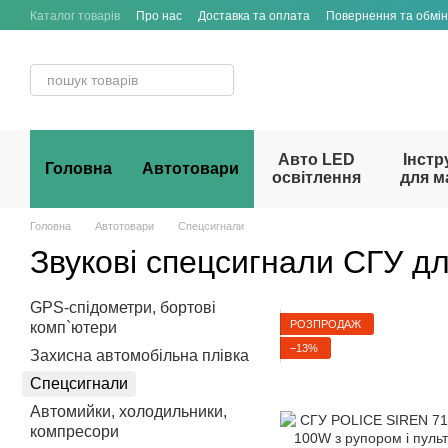
Перейти до основного контенту
Каталог товарів
Про нас
Доставка та оплата
Повернення та обмін
Договір публічної оферти
Авто LED
Інстр
Головна
Автотовари
освітлення
для м
Головна
Автотовари
Спецсигнали
Звукові спецсигнали СГУ дл
GPS-спідометри, бортові
РОЗПРОДАЖ
комп`ютери
−13%
Захисна автомобільна плівка
Спецсигнали
Автомийки, холодильники,
компресори