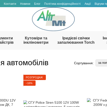
Контакти
Новини
Блог
Політика конфіденційності
Акції
Відгуки 
ументи
Кутоміри та
Іридієві свічки
Ін
айстрів
інклінометри
запалювання Torch
я автомобілів
за по
Сортування:
РОЗПРОДАЖ
−16%