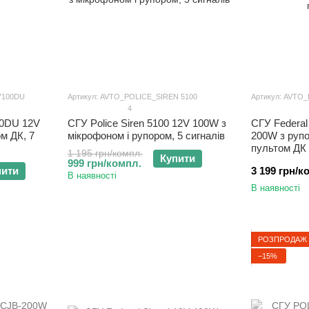
7100DU
Артикул: AVTO_POLICE_SIREN 5100
Артикул: AVTO
4
0DU 12V
СГУ Police Siren 5100 12V 100W з
СГУ Federal
м ДК, 7
мікрофоном і рупором, 5 сигналів
200W з рупор
пультом ДК
1 195 грн/компл.
Купити
999 грн/компл.
пити
3 199 грн/к
В наявності
В наявності
РОЗПРОДАЖ
−15%