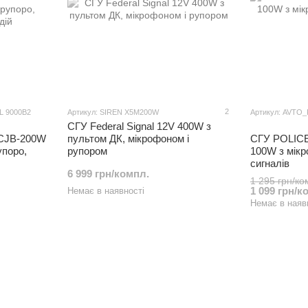
2
L 9000B2
Артикул: SIREN X5M200W
Артикул: AVTO
СГУ Federal Signal 12V 400W з
CJB-200W
пультом ДК, мікрофоном і
СГУ POLICE
упоро,
рупором
100W з мікр
сигналів
6 999 грн/компл.
1 295 грн/ко
1 099 грн/к
Немає в наявності
Немає в наяв