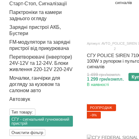
Старт-Стоп, Сигналізації
Парктроніки та камери
заднього огляду
Зарядні пристрої АКБ,
Бустери
FM-модулятори та зарядні
Артикул: AVTO_POLICE_SIREN 
пристрої від прикурювача
2
СГУ POLICE SIREN 710
Перетворювачі (інвертори)
100W з рупором і пульто
24V-12V та 12-24V. Блоки
сигналів
живлення 220-12V 220-24V
1 499 грн/компл.
Ку
Мочалки, ганчірки для
1 299 грн/компл.
догляду за кузовом та
В наявності
салоном авто
Автозвук
РОЗПРОДАЖ
Тип товару:
−9%
СГУ - сигнальний гучномовний
пристрій
Очистити фільтр