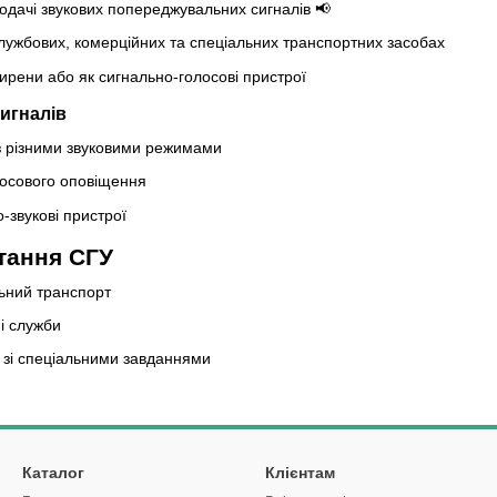
одачі звукових попереджувальних сигналів 📢
лужбових, комерційних та спеціальних транспортних засобах
ирени або як сигнально-голосові пристрої
игналів
з різними звуковими режимами
лосового оповіщення
-звукові пристрої
тання СГУ
ьний транспорт
ні служби
і зі спеціальними завданнями
Каталог
Клієнтам