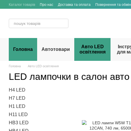
Перейти до основного контенту
Каталог товарів
Про нас
Доставка та оплата
Повернення та обмін
Договір публічної оферти
Авто LED
Інстр
Головна
Автотовари
освітлення
для м
Головна
Авто LED освітлення
LED лампочки в салон авто
H4 LED
H7 LED
H1 LED
H11 LED
HB3 LED
HB4 LED