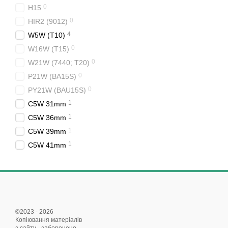
0
H15
0
HIR2 (9012)
4
W5W (T10)
0
W16W (T15)
0
W21W (7440; T20)
0
P21W (BA15S)
0
PY21W (BAU15S)
1
C5W 31mm
1
C5W 36mm
1
C5W 39mm
1
C5W 41mm
©2023 - 2026
Копіювання матеріалів