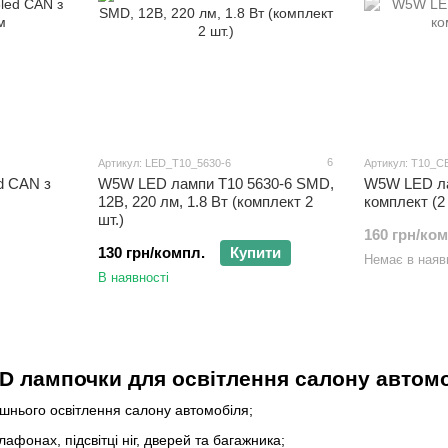
6
Артикул: LED_T10_5630-6
Артикул: T10_
d CAN з
W5W LED лампи T10 5630-6 SMD,
W5W LED ла
12В, 220 лм, 1.8 Вт (комплект 2
комплект (2
шт.)
160 грн/ко
130 грн/компл.
Купити
Немає в наяв
В наявності
ED лампочки для освітлення салону автом
ішнього освітлення салону автомобіля;
афонах, підсвітці ніг, дверей та багажника;