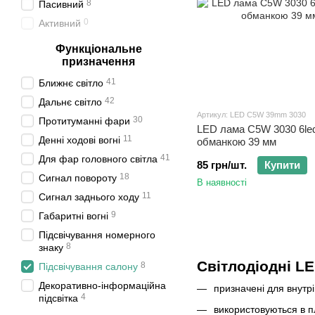
8
Пасивний
0
Активний
Функціональне
призначення
41
Ближнє світло
42
Дальнє світло
Артикул: LED C5W 39mm 3030
30
Протитуманні фари
LED лама C5W 3030 6le
11
Денні ходові вогні
обманкою 39 мм
41
Для фар головного світла
85 грн/шт.
Купити
18
Сигнал повороту
В наявності
11
Сигнал заднього ходу
9
Габаритні вогні
Підсвічування номерного
8
знаку
Світлодіодні L
8
Підсвічування салону
Декоративно-інформаційна
призначені для внутр
4
підсвітка
використовуються в пл