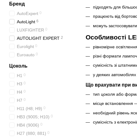
Бренд
підходять для більшос
0
AutoExpert
працюють від бортово
6
AutoLight
можуть застосовувати
0
LUXFIGHTER
Особливості LE
2
AUTOLIGHT EXPERT
0
Eurolight
рівномірне освітленн
0
Euroauto
різні формати лампоч
сумісність зі штатни
Цоколь
у деяких автомобіля
0
H1
0
H3
Що врахувати при ви
0
H4
тип цоколя або форм
0
H7
місце встановлення —
0
H11 (H8; H9)
необхідний рівень яск
0
HB3 (9005; H10)
сумісність з електрон
0
HB4 (9006)
0
H27 (880; 881)