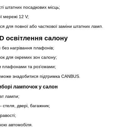
ті штатних посадкових місць;
ї мережі 12 V;
ся для повної або часткової заміни штатних ламп.
D освітлення салону
я без нагрівання плафонів;
ок для окремих зон салону;
ми плафонами та роз’ємами;
х може знадобитися підтримка CANBUS.
борі лампочок у салон
ат лампи;
 стеля, двері, багажник;
равості;
ікою автомобіля.