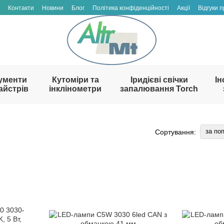
Контакти
Новини
Блог
Політика конфіденційності
Акції
Відгуки 
ументи
Кутоміри та
Іридієві свічки
Ін
айстрів
інклінометри
запалювання Torch
за по
Сортування: