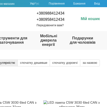
Порівняння
Укр
Рус
Бажання
Вхід
про магазин
+380988412434
Мій кошик
+380958412434
Передзвонити вам?
Мобільні
струменти для
Подарунки
джерела
заточування
для чоловіків
енергії
пулярністю
спочатку дешевше
спочатку дорожчі
за назвою