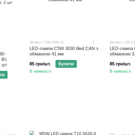
1
Артикул: C5W 3030-41
Артикул: LED C
LED-лампи C5W 3030 6led CAN з
LED-лампа 
30-
обманкою 41 мм
обманкою 3
 Вт,
85 грн/шт.
Купити
85 грн/шт.
2 шт
В наявності
В наявності
ти