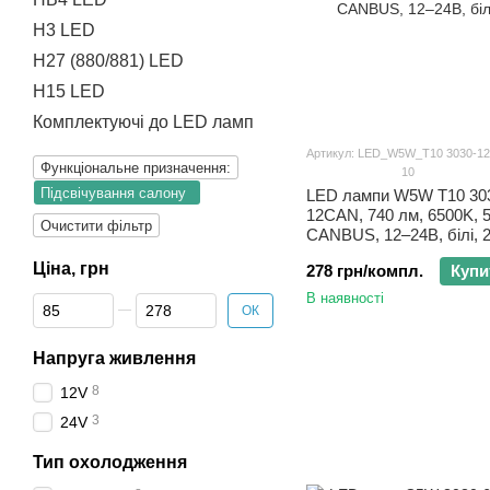
H3 LED
H27 (880/881) LED
H15 LED
Комплектуючі до LED ламп
Артикул: LED_W5W_T10 3030-12
Функціональне призначення:
10
Підсвічування салону
LED лампи W5W T10 30
12CAN, 740 лм, 6500K, 5
Очистити фільтр
CANBUS, 12–24В, білі, 
Ціна, грн
278 грн/компл.
Купи
В наявності
Від Ціна, грн
До Ціна, грн
ОК
Напруга живлення
8
12V
3
24V
Тип охолодження