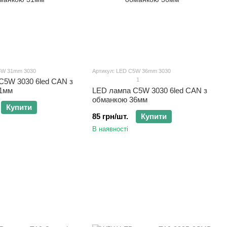
5W 31mm 3030
Артикул: LED C5W 36mm 3030
1
C5W 3030 6led CAN з
1мм
LED лампа C5W 3030 6led CAN з
обманкою 36мм
Купити
85 грн/шт.
Купити
В наявності