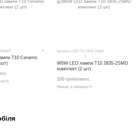
4
CERAMIC
Артикул: LED T10 2835-2SMD
1
мпи T10 Ceramic
 шт)
W5W LED лампи T10 2835-2SMD
комплект (2 шт)
мпл.
100 грн/компл.
ності
Немає в наявності
обіля