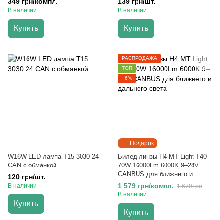
349 грн/компл.
139 грн/шт.
В наличии
В наличии
Купить
Купить
РАСПРОДАЖА
ТОП
−6%
Подарок
W16W LED лампа Т15 3030 24
Билед линзы H4 MT Light T40
CAN с обманкой
70W 16000Lm 6000K 9–28V
CANBUS для ближнего и
120 грн/шт.
дальнего света
1 579 грн/компл.
В наличии
1 679 грн
В наличии
Купить
Купить