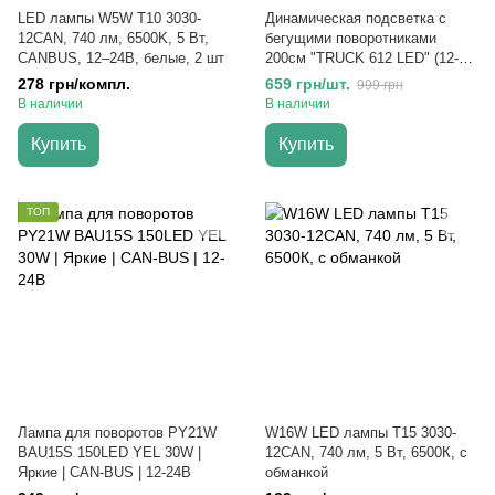
LED лампы W5W T10 3030-
Динамическая подсветка с
12CAN, 740 лм, 6500K, 5 Вт,
бегущими поворотниками
CANBUS, 12–24В, белые, 2 шт
200см "TRUCK 612 LED" (12-
24V, стоп, повороты)
278 грн/компл.
659 грн/шт.
999 грн
В наличии
В наличии
Купить
Купить
ТОП
Лампа для поворотов PY21W
W16W LED лампы T15 3030-
BAU15S 150LED YEL 30W |
12CAN, 740 лм, 5 Вт, 6500К, с
Яркие | CAN-BUS | 12-24В
обманкой