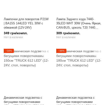
Лампочки для поворотов P21W
Лампа Заднего хода 7440-
| BA15S 144LED YEL 30W с
35LED WHT 30W (Очень Яркая,
обманкой (12V-24V)
CAN-BUS, цоколь T20 7440
W21W, 12V-24V)
349 грн/компл.
309 грн/компл.
Нет в наличии
Нет в наличии
−34%
−36%
Динамическая подсветка с
Динамическая подсветка с
бегущими поворотниками
бегущими поворотниками