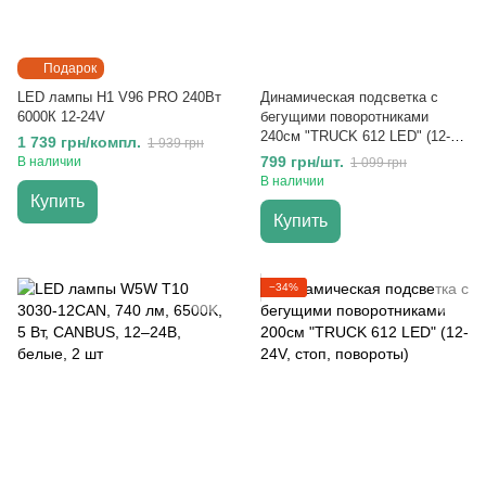
Подарок
LED лампы H1 V96 PRO 240Вт
Динамическая подсветка с
6000К 12-24V
бегущими поворотниками
240см "TRUCK 612 LED" (12-
1 739 грн/компл.
1 939 грн
24V стоп, повороты)
799 грн/шт.
В наличии
1 099 грн
В наличии
Купить
Купить
−34%