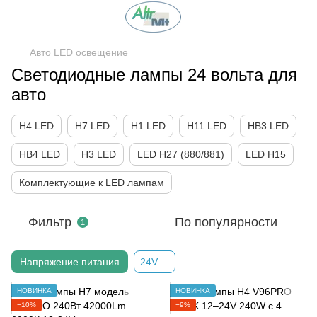
Авто LED освещение
Cветодиодные лампы 24 вольта для
авто
H4 LED
H7 LED
H1 LED
H11 LED
HB3 LED
HB4 LED
H3 LED
LED H27 (880/881)
LED H15
Комплектующие к LED лампам
Фильтр
По популярности
1
Напряжение питания
24V
НОВИНКА
НОВИНКА
−10%
−9%