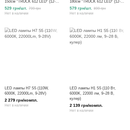
150см "TRUCK 612 LED" (12-
180см "TRUCK 612 LED" (12-
24V, стоп, повороты)
24V, стоп, повороты)
529 грн/шт.
579 грн/шт.
799 грн
899 грн
Нет в наличии
Нет в наличии
LED лампы H7 S5 (110W,
LED лампы H1 S5 (110 Вт,
6000К, 22000Lm, 9-28V)
6000K, 22000 лм, 9–28 В,
кулер)
2 279 грн/компл.
2 139 грн/компл.
Нет в наличии
Нет в наличии