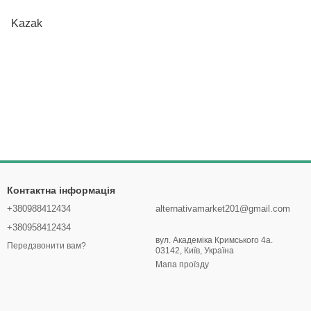
Kazak
Контактна інформація
+380988412434
alternativamarket201@gmail.com
+380958412434
вул. Академіка Кримського 4а.
Передзвонити вам?
03142, Київ, Україна
Мапа проїзду