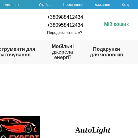
Порівняння
Укр
Рус
Бажання
Вхід
про магазин
+380988412434
Мій кошик
+380958412434
Передзвонити вам?
Мобільні
струменти для
Подарунки
джерела
заточування
для чоловіків
енергії