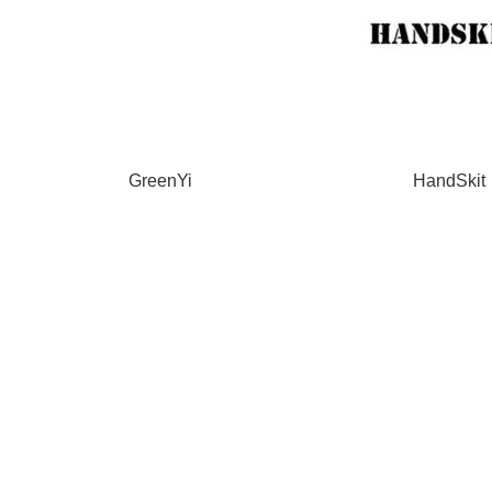
GreenYi
HandSkit