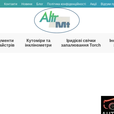
Контакти
Новини
Блог
Політика конфіденційності
Акції
Відгуки 
ументи
Кутоміри та
Іридієві свічки
Ін
айстрів
інклінометри
запалювання Torch